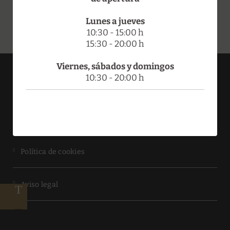
Lunes a jueves
10:30 - 15:00 h
15:30 - 20:00 h
Viernes, sábados y domingos
10:30 - 20:00 h
HOTEL DOÑA BRÍGIDA - SALAMANCA FORUM
Protección de datos
Política de cookies
Aviso legal