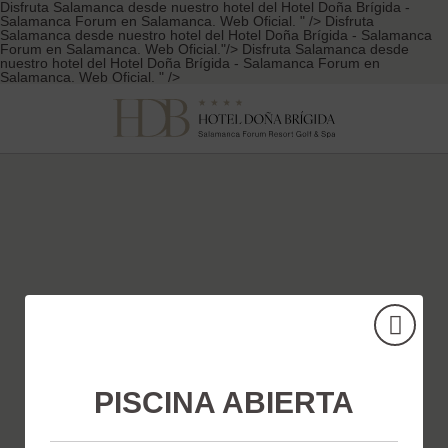
Disfruta Salamanca desde nuestro hotel del Hotel Doña Brígida -
Salamanca Forum en Salamanca. Web Oficial. " />
Disfruta
Salamanca desde nuestro hotel del Hotel Doña Brígida - Salamanca
Forum en Salamanca. Web Oficial."/>
Disfruta Salamanca desde
nuestro hotel del Hotel Doña Brígida - Salamanca Forum en
Salamanca. Web Oficial. " />
Disfruta Salamanca desde nuestro hotel
del Hotel Doña Brígida - Salamanca Forum en Salamanca. Web Oficial
PISCINA ABIERTA