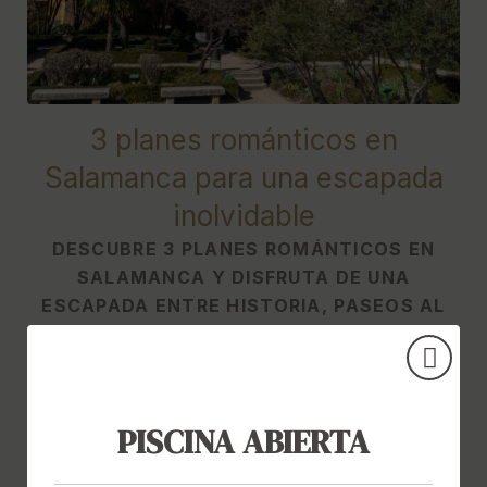
[{"url":"https:\/\/synergy.booking-
channel.com\/api\/hotels\/622\/medias\/512#Hotel Do\u00f1a
Br\u00edgida - Salamanca Forum_Salamanca_3 planes
rom\u00e1nticos en Salamanca para una escapada
inolvidable","name":""}]
3 planes románticos en
Salamanca para una escapada
inolvidable
DESCUBRE 3 PLANES ROMÁNTICOS EN
SALAMANCA Y DISFRUTA DE UNA
ESCAPADA ENTRE HISTORIA, PASEOS AL
ATARDECER Y RELAX EN UN HOTEL CON
SPA.
PISCINA ABIERTA