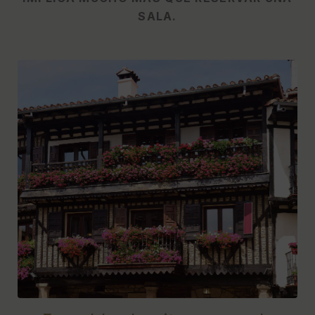
SALA.
[{"url":"https:\/\/synergy.booking-
channel.com\/api\/hotels\/622\/medias\/508#Hotel
Do\u00f1a Br\u00edgida - Salamanca Forum_Salamanca_5
pueblos bonitos cerca de Salamanca que merece la pena
visitar","name":""}]