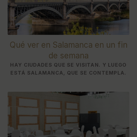
[{"url":"https:\/\/synergy.booking-
channel.com\/api\/hotels\/622\/medias\/507#Hotel
Do\u00f1a Br\u00edgida - Salamanca
Forum_Salamanca_Qu\u00e9 ver en Salamanca en un fin de
semana","name":""}]
Qué ver en Salamanca en un fin
de semana
HAY CIUDADES QUE SE VISITAN. Y LUEGO
ESTÁ SALAMANCA, QUE SE CONTEMPLA.