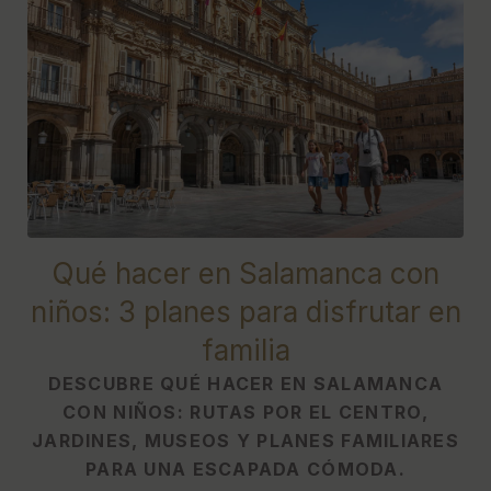
[{"url":"https:\/\/synergy.booking-
channel.com\/api\/hotels\/622\/medias\/514#Hotel
Do\u00f1a Br\u00edgida - Salamanca
Forum_Salamanca_Qu\u00e9 hacer en Salamanca con
ni\u00f1os | 3 planes en familia","name":""}]
Qué hacer en Salamanca con
niños: 3 planes para disfrutar en
familia
DESCUBRE QUÉ HACER EN SALAMANCA
CON NIÑOS: RUTAS POR EL CENTRO,
JARDINES, MUSEOS Y PLANES FAMILIARES
PARA UNA ESCAPADA CÓMODA.