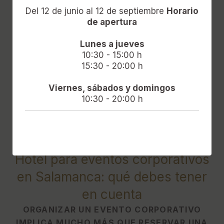
Del 12 de junio al 12 de septiembre
Horario
de apertura
Lunes a jueves
10:30 - 15:00 h
15:30 - 20:00 h
Viernes, sábados y domingos
10:30 - 20:00 h
[{"url":"https:\/\/synergy.booking-
channel.com\/api\/hotels\/622\/medias\/509#Hotel
Do\u00f1a Br\u00edgida - Salamanca
Forum_Salamanca_Hotel para eventos corporativos en
Salamanca: qu\u00e9 debes tener en cuenta","name":""}]
Hotel para eventos corporativos
en Salamanca: qué debes tener
en cuenta
ORGANIZAR UN EVENTO CORPORATIVO
IMPLICA MUCHO MÁS QUE RESERVAR UNA