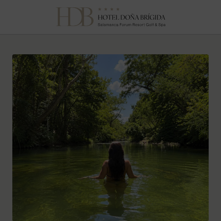
Blog | Hotel Doña Brígida Salamanca
[{"url":"https:\/\/synergy.booking-
channel.com\/api\/hotels\/622\/medias\/519#Hotel
Do\u00f1a Br\u00edgida - Salamanca
Forum_Salamanca_Piscinas naturales cerca de Salamanca
para combatir el calor este verano","name":""}]