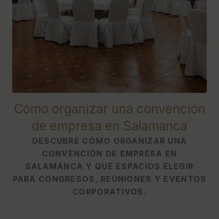
[{"url":"https:\/\/synergy.booking-
channel.com\/api\/hotels\/622\/medias\/506#Hotel
Do\u00f1a Br\u00edgida - Salamanca
Forum_Salamanca_C\u00f3mo organizar una
convenci\u00f3n de empresa en Salamanca","name":""}]
Cómo organizar una convención
de empresa en Salamanca
DESCUBRE CÓMO ORGANIZAR UNA
CONVENCIÓN DE EMPRESA EN
SALAMANCA Y QUÉ ESPACIOS ELEGIR
PARA CONGRESOS, REUNIONES Y EVENTOS
CORPORATIVOS.