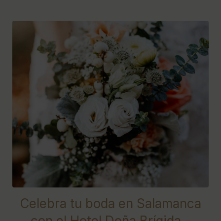
[{"url":"https:\/\/synergy.booking-
channel.com\/api\/hotels\/622\/medias\/513#Hotel Do\u00f1a
Br\u00edgida - Salamanca Forum_Salamanca_Celebra tu
boda en Salamanca | Hotel Do\u00f1a
Br\u00edgida","name":""}]
Celebra tu boda en Salamanca
con el Hotel Doña Brígida -