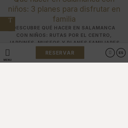
niños: 3 planes para disfrutar en
familia
DESCUBRE QUÉ HACER EN SALAMANCA
CON NIÑOS: RUTAS POR EL CENTRO,
JARDINES, MUSEOS Y PLANES FAMILIARES
PARA UNA ESCAPADA CÓMODA.
RESERVAR
ES
MENÚ