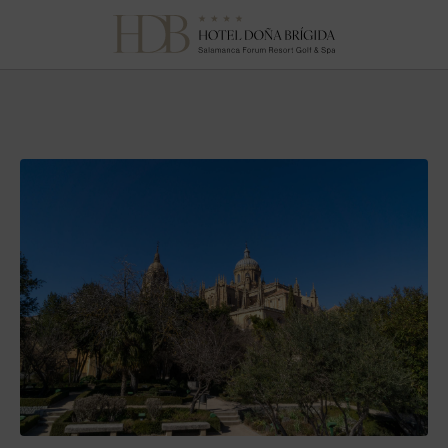
3 Planes Románticos En Salamanca Para Una Escapada Inolvidable d