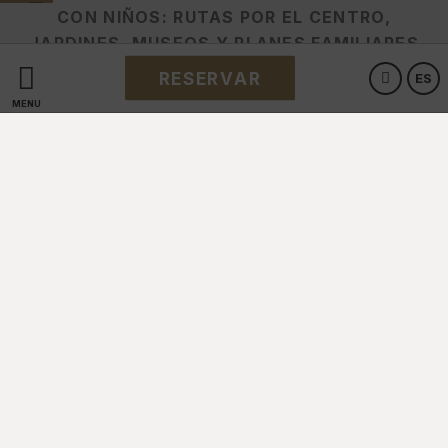
CON NIÑOS: RUTAS POR EL CENTRO,
JARDINES, MUSEOS Y PLANES FAMILIARES
PARA UNA ESCAPADA CÓMODA.
RESERVAR
ES
MENÚ
Celebra tu boda en Salamanca
con el Hotel Doña Brígida -