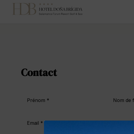
Contact | Hotel Doña Brígida
Contact
Prénom *
Nom de f
Email *
Télépho