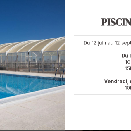
PISCI
Du 12 juin au 12 se
alité
Du 
10
lles pour la publicité
15
r mon profil par Hotel
r en savoir plus sur
Vendredi,
ties pour le transfert
10