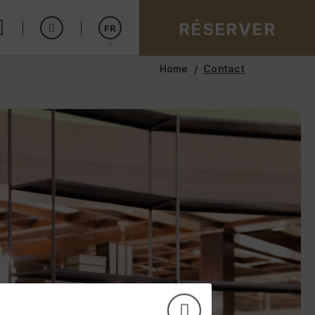
RÉSERVER
FR
Home
Contact
Español
English
Português