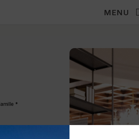
MENU
amille *
ne