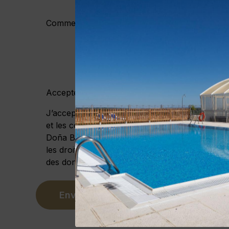
Commentaires
Accepter
avis juridique
et
politique de confidenti
J’accepte l’utilisation de mes données personne
et les communications électroniques basées su
Doña Brígida ainsi que GOOGLE/FACEBOOK. Pou
les droits de protection de données et les garan
des données, voir la politique de confidentialité.
Envoyer