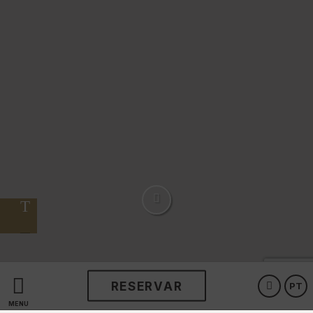
RESERVAR
PT
Desfrute Salamanca a
MENU