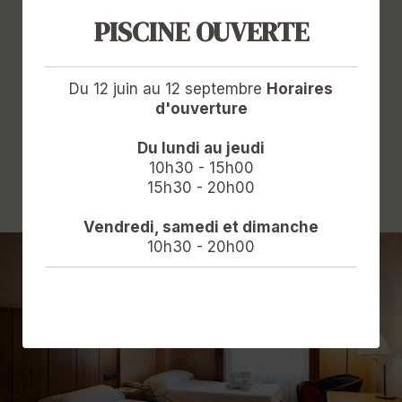
Coffret de produits de
PISCINE OUVERTE
Baignoire
toilette
Du 12 juin au 12 septembre
Horaires
d'ouverture
Sèche-cheveux
Téléphone
MONTRER PLUS
Du lundi au jeudi
10h30 - 15h00
15h30 - 20h00
Vendredi, samedi et dimanche
TV LCD
10h30 - 20h00